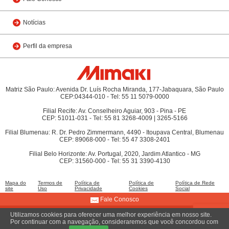
Notícias
Perfil da empresa
Matriz São Paulo: Avenida Dr. Luís Rocha Miranda, 177-Jabaquara, São Paulo
CEP:04344-010 - Tel: 55 11 5079-0000
Filial Recife: Av. Conselheiro Aguiar, 903 - Pina - PE
CEP: 51011-031 - Tel: 55 81 3268-4009 | 3265-5166
Filial Blumenau: R. Dr. Pedro Zimmermann, 4490 - Itoupava Central, Blumenau
CEP: 89068-000 - Tel: 55 47 3308-2401
Filial Belo Horizonte: Av. Portugal, 2020, Jardim Atlantico - MG
CEP: 31560-000 - Tel: 55 31 3390-4130
Mapa do
Termos de
Política de
Política de
Política de Rede
site
Uso
Privacidade
Cookies
Social
Fale Conosco
Utilizamos cookies para oferecer uma melhor experiência em nosso site.
© 2009 MIMAKI DO BRASIL COMÉRCIO E IMPORTAÇÃO LTDA
Por continuar com a navegação, consideraremos que você concordou com