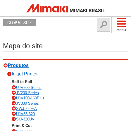
MIMAKI BRASIL
GLOBAL SITE
MENU
Mapa do site
Produtos
Inkjet Printer
Roll to Roll
UJV200 Series
JV200 Series
UJV100-160Plus
JV330 Series
SWJ-320EA
UJV55-320
SIJ-320UV
Print & Cut