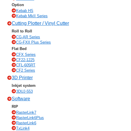
Option
Kebab HS
Kebab MkII Series
Cutting Plotter / Vinyl Cutter
Roll to Roll
CG-AR Series
CG-FXII Plus Series
Flat Bed
CFX Series
CF22-1225
CFL-605RT
CF2 Series
3D Printer
Inkjet system
3DUJ-553
Software
RIP
RasterLink7
RasterLink6Plus
RasterLink6
TxLink4