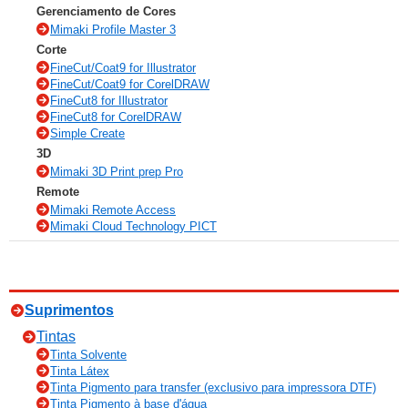
Gerenciamento de Cores
Mimaki Profile Master 3
Corte
FineCut/Coat9 for Illustrator
FineCut/Coat9 for CorelDRAW
FineCut8 for Illustrator
FineCut8 for CorelDRAW
Simple Create
3D
Mimaki 3D Print prep Pro
Remote
Mimaki Remote Access
Mimaki Cloud Technology PICT
Suprimentos
Tintas
Tinta Solvente
Tinta Látex
Tinta Pigmento para transfer (exclusivo para impressora DTF)
Tinta Pigmento à base d'água