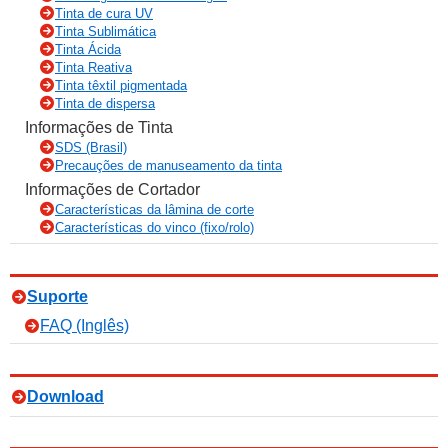
Tinta de cura UV
Tinta Sublimática
Tinta Ácida
Tinta Reativa
Tinta têxtil pigmentada
Tinta de dispersa
Informações de Tinta
SDS (Brasil)
Precauções de manuseamento da tinta
Informações de Cortador
Características da lâmina de corte
Características do vinco (fixo/rolo)
Suporte
FAQ (Inglês)
Download