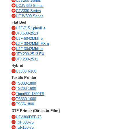
CJV200 Series
UCJV330 Series
CJV330 Series
UCJV300 Series
Flat Bed
UJF-7151 plusII e
JFX600-2513
UJF-6042MkII e
UJF-3042MkII EX e
UJF-3042MkII e
JFX200-2513 EX
JFX200-2531
Hybrid
UJ330H-160
Textile Printer
TS330-1800
TS200-1600
Tiger600-1800TS
TS330-1600
TS55-1800
DTF Printer (Direct-to-Film）
UJV300DTF-75
TxF300-75
TxF150-75