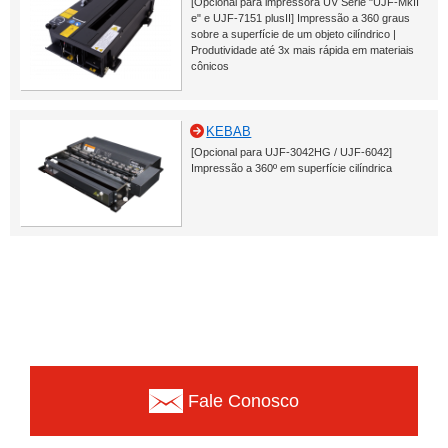
[Opcional para impressora UV Série "UJF-MkII
e" e UJF-7151 plusII] Impressão a 360 graus
sobre a superfície de um objeto cilíndrico |
Produtividade até 3x mais rápida em materiais
cônicos
KEBAB
[Opcional para UJF-3042HG / UJF-6042]
Impressão a 360º em superfície cilíndrica
Fale Conosco