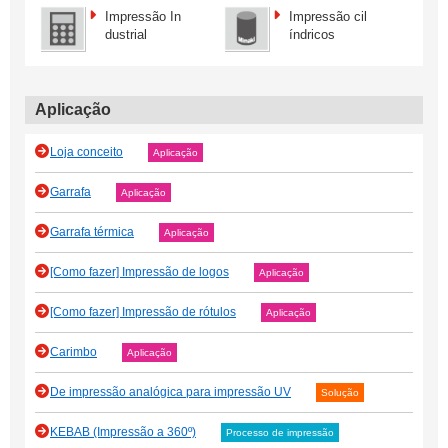
Impressão In
Impressão cil
dustrial
índricos
Aplicação
Loja conceito
Aplicação
Garrafa
Aplicação
Garrafa térmica
Aplicação
[Como fazer] Impressão de logos
Aplicação
[Como fazer] Impressão de rótulos
Aplicação
Carimbo
Aplicação
De impressão analógica para impressão UV
Solução
KEBAB (Impressão a 360º)
Processo de impressão