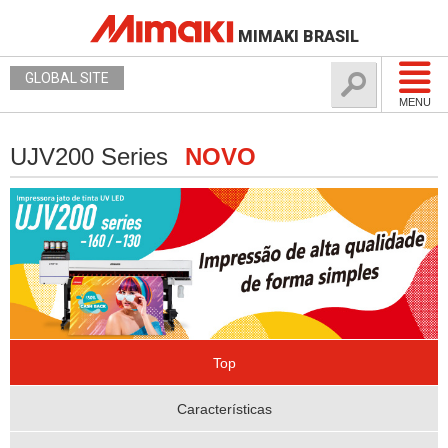
MIMAKI BRASIL
GLOBAL SITE
MENU
UJV200 Series
NOVO
Top
Características