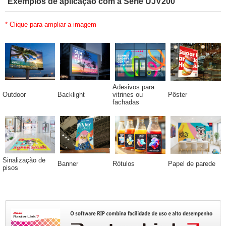
Exemplos de aplicação com a Série UJV200
* Clique para ampliar a imagem
Adesivos para
Outdoor
Backlight
vitrines ou
Pôster
fachadas
Sinalização de
Banner
Rótulos
Papel de parede
pisos