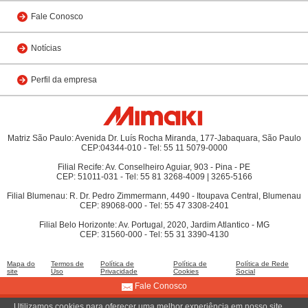
Fale Conosco
Notícias
Perfil da empresa
Matriz São Paulo: Avenida Dr. Luís Rocha Miranda, 177-Jabaquara, São Paulo
CEP:04344-010 - Tel: 55 11 5079-0000
Filial Recife: Av. Conselheiro Aguiar, 903 - Pina - PE
CEP: 51011-031 - Tel: 55 81 3268-4009 | 3265-5166
Filial Blumenau: R. Dr. Pedro Zimmermann, 4490 - Itoupava Central, Blumenau
CEP: 89068-000 - Tel: 55 47 3308-2401
Filial Belo Horizonte: Av. Portugal, 2020, Jardim Atlantico - MG
CEP: 31560-000 - Tel: 55 31 3390-4130
Mapa do
Termos de
Política de
Política de
Política de Rede
site
Uso
Privacidade
Cookies
Social
Fale Conosco
Utilizamos cookies para oferecer uma melhor experiência em nosso site.