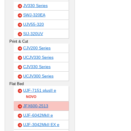
JV330 Series
SWJ-320EA
UJV55-320
SIJ-320UV
Print & Cut
CJV200 Series
UCJV330 Series
CJV330 Series
UCJV300 Series
Flat Bed
UJF-7151 plusII e
NOVO
JFX600-2513
UJF-6042MkII e
UJF-3042MkII EX e