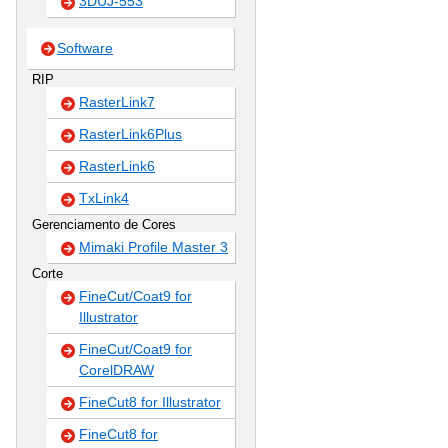
3DUJ-553
Software
RIP
RasterLink7
RasterLink6Plus
RasterLink6
TxLink4
Gerenciamento de Cores
Mimaki Profile Master 3
Corte
FineCut/Coat9 for
Illustrator
FineCut/Coat9 for
CorelDRAW
FineCut8 for Illustrator
FineCut8 for