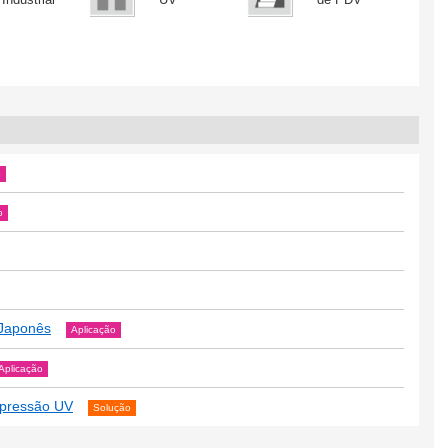
o
o
 Japonês
Aplicação
Aplicação
mpressão UV
Solução