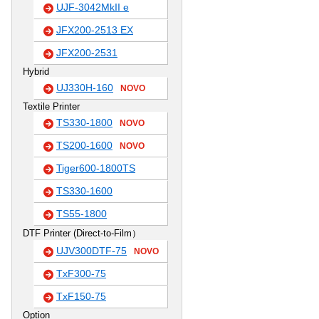
UJF-3042MkII e
JFX200-2513 EX
JFX200-2531
Hybrid
UJ330H-160
NOVO
Textile Printer
TS330-1800
NOVO
TS200-1600
NOVO
Tiger600-1800TS
TS330-1600
TS55-1800
DTF Printer (Direct-to-Film）
UJV300DTF-75
NOVO
TxF300-75
TxF150-75
Option