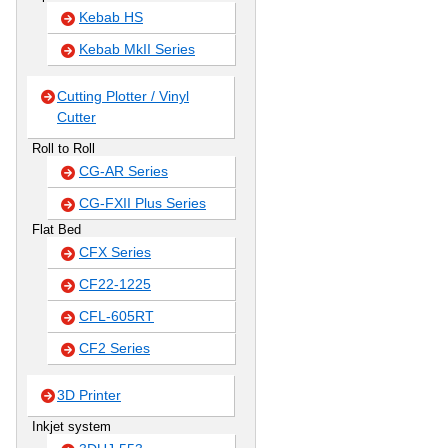
Kebab HS
Kebab MkII Series
Cutting Plotter / Vinyl
Cutter
Roll to Roll
CG-AR Series
CG-FXII Plus Series
Flat Bed
CFX Series
CF22-1225
CFL-605RT
CF2 Series
3D Printer
Inkjet system