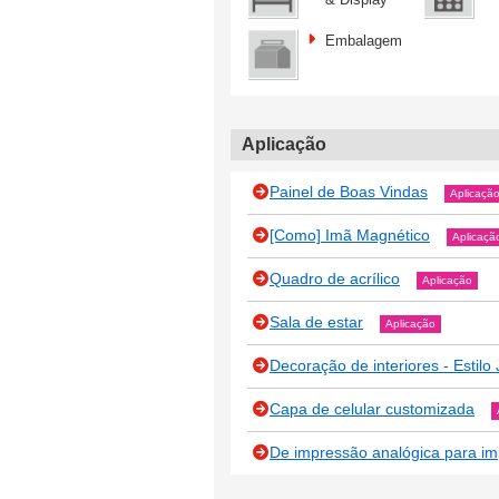
Embalagem
Aplicação
Painel de Boas Vindas
Aplicaçã
[Como] Imã Magnético
Aplicaçã
Quadro de acrílico
Aplicação
Sala de estar
Aplicação
Decoração de interiores - Estilo
Capa de celular customizada
De impressão analógica para i