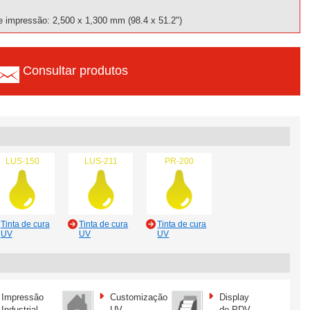
 impressão: 2,500 x 1,300 mm (98.4 x 51.2")
Consultar produtos
LUS-150
LUS-211
PR-200
Tinta de cura
Tinta de cura
Tinta de cura
UV
UV
UV
Impressão
Customização
Display
Industrial
UV
de PDV