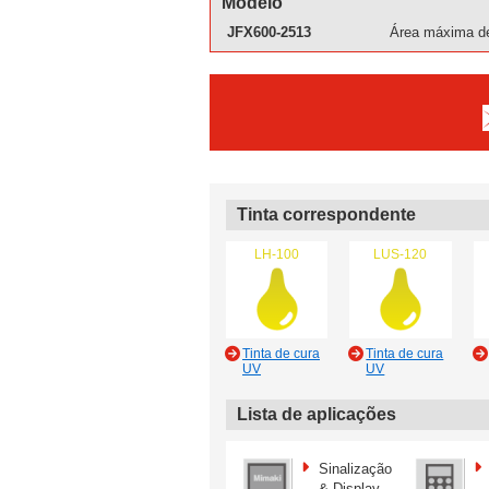
Modelo
JFX600-2513
Área máxima de
Tinta correspondente
LH-100
LUS-120
Tinta de cura
Tinta de cura
UV
UV
Lista de aplicações
Sinalização
& Display