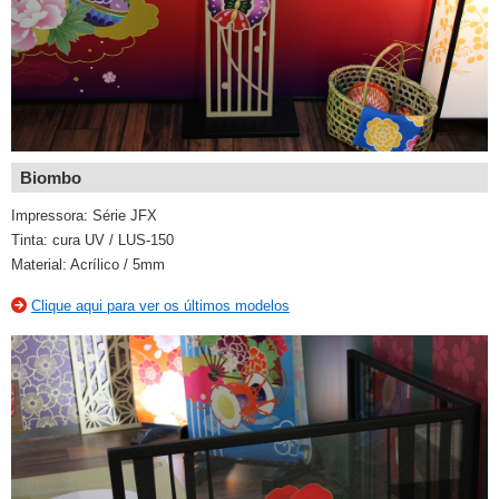
Biombo
Impressora: Série JFX
Tinta: cura UV / LUS-150
Material: Acrílico / 5mm
Clique aqui para ver os últimos modelos