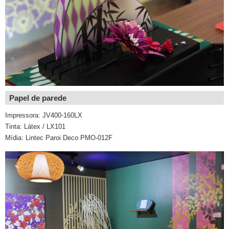
Papel de parede
Impressora: JV400-160LX
Tinta: Látex / LX101
Mídia: Lintec Paroi Deco PMO-012F