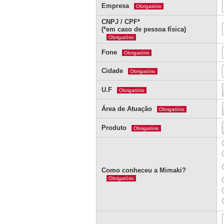
Empresa
Obrigatório
CNPJ / CPF*
(*em caso de pessoa física)
Obrigatório
Fone
Obrigatório
Cidade
Obrigatório
U.F
Obrigatório
Área de Atuação
Obrigatório
Produto
Obrigatório
Como conheceu a Mimaki?
Obrigatório