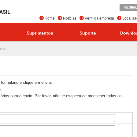
GLOBAL
ASIL
Home
Notícias
Perfil da empresa
Localiz
Suprimentos
Suporte
Downlo
ntos
s
formulário e clique em enviar.
.
ários para o envio. Por favor, não se esqueça de preencher todos os