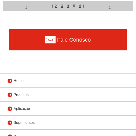
|
2
3
4
5
6
|
«
»
Fale Conosco
Home
Produtos
Aplicação
Suprimentos