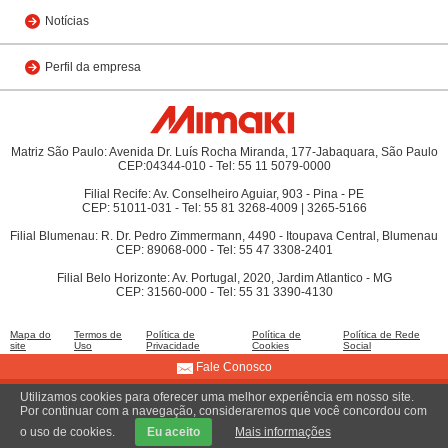
Notícias
Perfil da empresa
Matriz São Paulo: Avenida Dr. Luís Rocha Miranda, 177-Jabaquara, São Paulo
CEP:04344-010 - Tel: 55 11 5079-0000
Filial Recife: Av. Conselheiro Aguiar, 903 - Pina - PE
CEP: 51011-031 - Tel: 55 81 3268-4009 | 3265-5166
Filial Blumenau: R. Dr. Pedro Zimmermann, 4490 - Itoupava Central, Blumenau
CEP: 89068-000 - Tel: 55 47 3308-2401
Filial Belo Horizonte: Av. Portugal, 2020, Jardim Atlantico - MG
CEP: 31560-000 - Tel: 55 31 3390-4130
Mapa do
Termos de
Política de
Política de
Política de Rede
site
Uso
Privacidade
Cookies
Social
Fale Conosco
Utilizamos cookies para oferecer uma melhor experiência em nosso site.
© 2009 MIMAKI DO BRASIL COMÉRCIO E IMPORTAÇÃO LTDA
Por continuar com a navegação, consideraremos que você concordou com
o uso de cookies.
Eu aceito
Mais informações