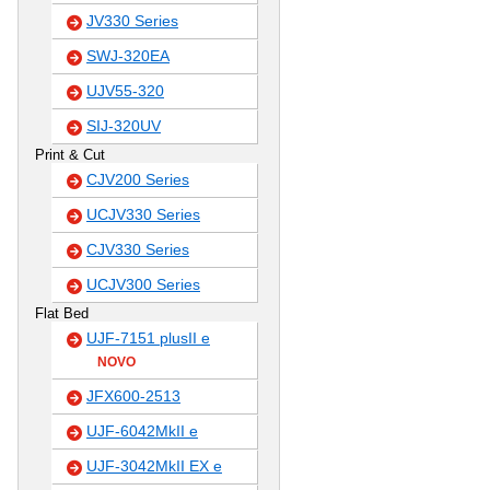
JV330 Series
SWJ-320EA
UJV55-320
SIJ-320UV
Print & Cut
CJV200 Series
UCJV330 Series
CJV330 Series
UCJV300 Series
Flat Bed
UJF-7151 plusII e
NOVO
JFX600-2513
UJF-6042MkII e
UJF-3042MkII EX e