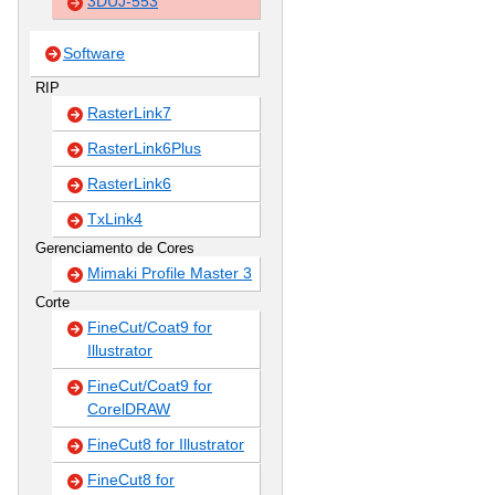
3DUJ-553
Software
RIP
RasterLink7
RasterLink6Plus
RasterLink6
TxLink4
Gerenciamento de Cores
Mimaki Profile Master 3
Corte
FineCut/Coat9 for
Illustrator
FineCut/Coat9 for
CorelDRAW
FineCut8 for Illustrator
FineCut8 for