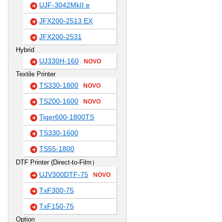
UJF-3042MkII e
JFX200-2513 EX
JFX200-2531
Hybrid
UJ330H-160
NOVO
Textile Printer
TS330-1800
NOVO
TS200-1600
NOVO
Tiger600-1800TS
TS330-1600
TS55-1800
DTF Printer (Direct-to-Film）
UJV300DTF-75
NOVO
TxF300-75
TxF150-75
Option