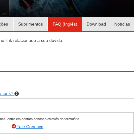
ções
Suprimentos
FAQ (Inglês)
Download
Notícias
no link relacionado a sua dúvida.
nk tank?
as, entre em contato conosco através do formulário.
Fale Conosco