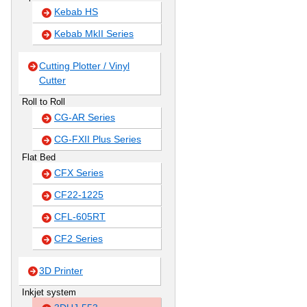
Kebab HS
Kebab MkII Series
Cutting Plotter / Vinyl
Cutter
Roll to Roll
CG-AR Series
CG-FXII Plus Series
Flat Bed
CFX Series
CF22-1225
CFL-605RT
CF2 Series
3D Printer
Inkjet system