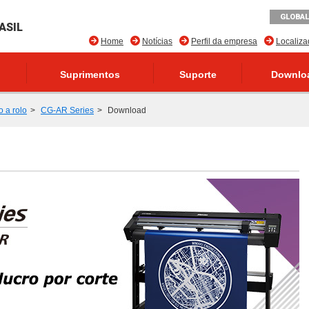
GLOBAL
ASIL
Home
Notícias
Perfil da empresa
Localiz
Suprimentos
Suporte
Downlo
o a rolo
CG-AR Series
Download