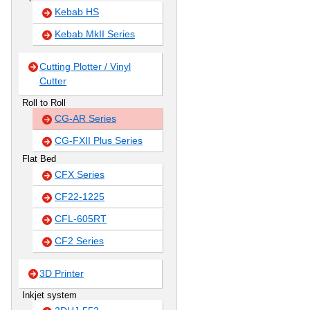
Kebab HS
Kebab MkII Series
Cutting Plotter / Vinyl
Cutter
Roll to Roll
CG-AR Series
CG-FXII Plus Series
Flat Bed
CFX Series
CF22-1225
CFL-605RT
CF2 Series
3D Printer
Inkjet system