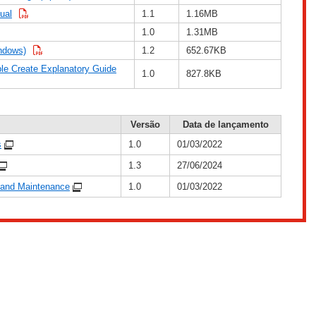
ual
1.1
1.16MB
1.0
1.31MB
ndows)
1.2
652.67KB
le Create Explanatory Guide
1.0
827.8KB
Versão
Data de lançamento
s
1.0
01/03/2022
1.3
27/06/2024
 and Maintenance
1.0
01/03/2022