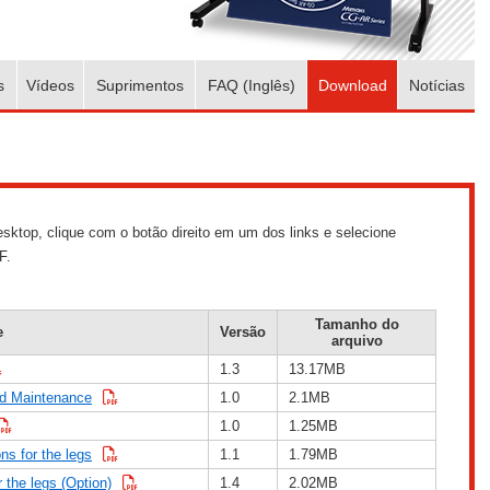
s
Vídeos
Suprimentos
FAQ (Inglês)
Download
Notícias
sktop, clique com o botão direito em um dos links e selecione
F.
Tamanho do
e
Versão
arquivo
1.3
13.17MB
nd Maintenance
1.0
2.1MB
1.0
1.25MB
ns for the legs
1.1
1.79MB
 the legs (Option)
1.4
2.02MB