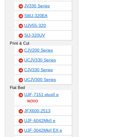
JV330 Series
SWJ-320EA
UJV55-320
SIJ-320UV
Print & Cut
CJV200 Series
UCJV330 Series
CJV330 Series
UCJV300 Series
Flat Bed
UJF-7151 plusII e
NOVO
JFX600-2513
UJF-6042MkII e
UJF-3042MkII EX e