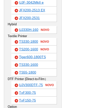
UJF-3042MkII e
JFX200-2513 EX
JFX200-2531
Hybrid
UJ330H-160
NOVO
Textile Printer
TS330-1800
NOVO
TS200-1600
NOVO
Tiger600-1800TS
TS330-1600
TS55-1800
DTF Printer (Direct-to-Film）
UJV300DTF-75
NOVO
TxF300-75
TxF150-75
Option