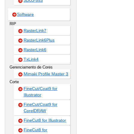
3DUJ-553
Software
RIP
RasterLink7
RasterLink6Plus
RasterLink6
TxLink4
Gerenciamento de Cores
Mimaki Profile Master 3
Corte
FineCut/Coat9 for
Illustrator
FineCut/Coat9 for
CorelDRAW
FineCut8 for Illustrator
FineCut8 for