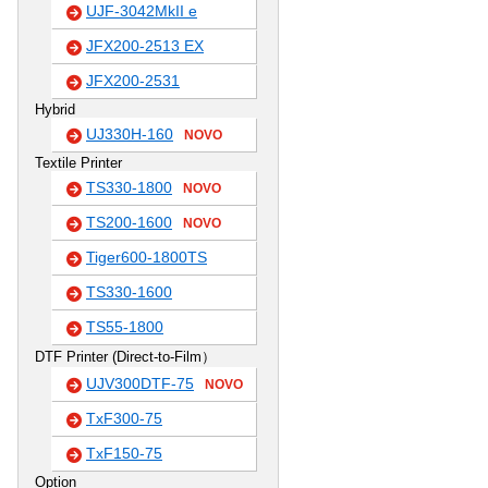
UJF-3042MkII e
JFX200-2513 EX
JFX200-2531
Hybrid
UJ330H-160
NOVO
Textile Printer
TS330-1800
NOVO
TS200-1600
NOVO
Tiger600-1800TS
TS330-1600
TS55-1800
DTF Printer (Direct-to-Film）
UJV300DTF-75
NOVO
TxF300-75
TxF150-75
Option