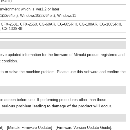
(64bit)
environment which is Ver1.2 or later
(32/64bit), Windows10(32/64bit), Windows11
 CFX-2531, CFX-2550, CG-60AR, CG-60SRIII, CG-100AR, CG-100SRIII,
 CG-130SRIII
ive updated information for the firmware of Mimaki product registered and
t condition.
cts or solve the machine problem. Please use this software and confirm the
n screen before use. If performing procedures other than those
s,
serious problem leading to damage of the product will occur.
tart] - [Mimaki Firmware Updater] - [Firmware Version Update Guide].