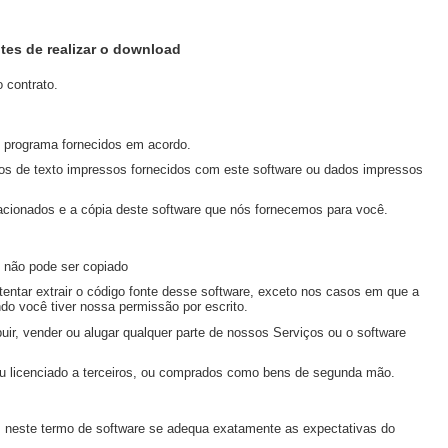
tes de realizar o download
 contrato.
o programa fornecidos em acordo.
dos de texto impressos fornecidos com este software ou dados impressos
lacionados e a cópia deste software que nós fornecemos para você.
e não pode ser copiado
tentar extrair o código fonte desse software, exceto nos casos em que a
ando você tiver nossa permissão por escrito.
ibuir, vender ou alugar qualquer parte de nossos Serviços ou o software
 ou licenciado a terceiros, ou comprados como bens de segunda mão.
s neste termo de software se adequa exatamente as expectativas do