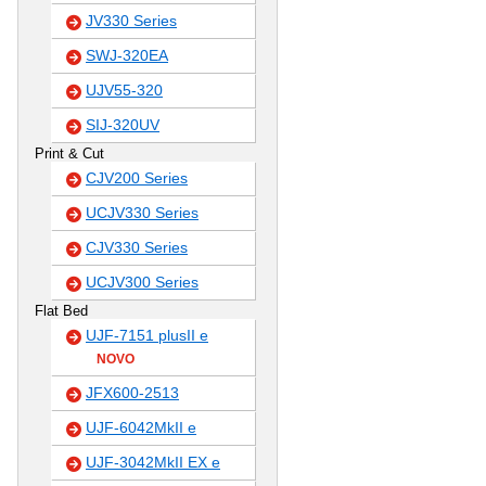
JV330 Series
SWJ-320EA
UJV55-320
SIJ-320UV
Print & Cut
CJV200 Series
UCJV330 Series
CJV330 Series
UCJV300 Series
Flat Bed
UJF-7151 plusII e
NOVO
JFX600-2513
UJF-6042MkII e
UJF-3042MkII EX e