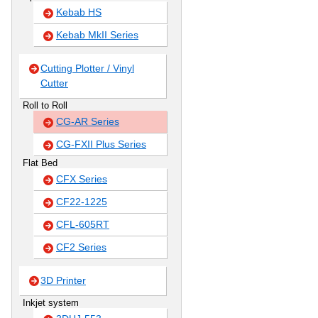
Kebab HS
Kebab MkII Series
Cutting Plotter / Vinyl
Cutter
Roll to Roll
CG-AR Series
CG-FXII Plus Series
Flat Bed
CFX Series
CF22-1225
CFL-605RT
CF2 Series
3D Printer
Inkjet system