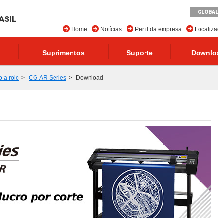
GLOBAL
ASIL
Home
Notícias
Perfil da empresa
Localiz
Suprimentos
Suporte
Downlo
o a rolo
CG-AR Series
Download