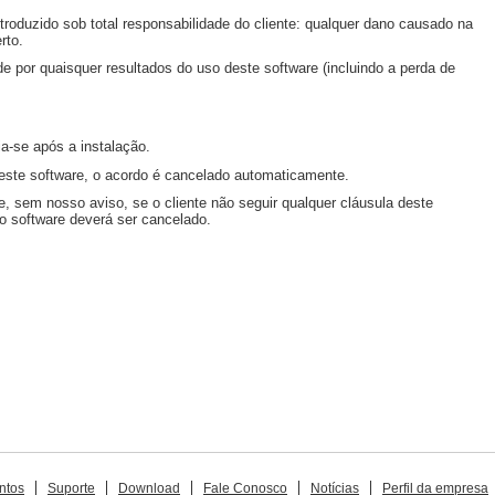
troduzido sob total responsabilidade do cliente: qualquer dano causado na
rto.
 por quaisquer resultados do uso deste software (incluindo a perda de
ia-se após a instalação.
 este software, o acordo é cancelado automaticamente.
e, sem nosso aviso, se o cliente não seguir qualquer cláusula deste
, o software deverá ser cancelado.
ntos
Suporte
Download
Fale Conosco
Notícias
Perfil da empresa