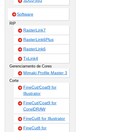
3DUJ-553
Software
RIP
RasterLink7
RasterLink6Plus
RasterLink6
TxLink4
Gerenciamento de Cores
Mimaki Profile Master 3
Corte
FineCut/Coat9 for
Illustrator
FineCut/Coat9 for
CorelDRAW
FineCut8 for Illustrator
FineCut8 for