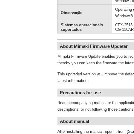
Windows 8 
Operating 
Observação
Windows8.1
Sistemas operacionais
CFX-2513,
suportados
CG-130AR,
About Mimaki Firmware Updater
Mimaki Firmware Update enables you to rece
thereby you can keep the firmware the lates
This upgraded version will improve the defe
latest information.
Precautions for use
Read accompanying manual or the applicatio
descriptions, or not following those caution
About manual
After installing the manual, open it from [S