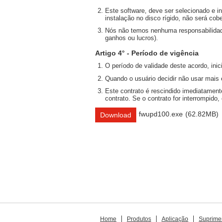
Este software, deve ser selecionado e in
instalação no disco rígido, não será cobe
Nós não temos nenhuma responsabilidade
ganhos ou lucros).
Artigo 4° - Período de vigência
O período de validade deste acordo, inic
Quando o usuário decidir não usar mais
Este contrato é rescindido imediatament
contrato. Se o contrato for interrompido
fwupd100.exe
(62.82MB)
Download
Home
Produtos
Aplicação
Suprime