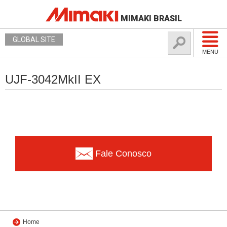
MIMAKI BRASIL
GLOBAL SITE
MENU
UJF-3042MkII EX
Fale Conosco
Home