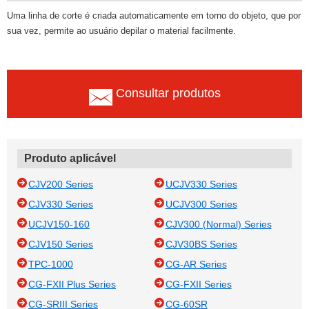
Uma linha de corte é criada automaticamente em torno do objeto, que por
sua vez, permite ao usuário depilar o material facilmente.
Consultar produtos
Produto aplicável
CJV200 Series
UCJV330 Series
CJV330 Series
UCJV300 Series
UCJV150-160
CJV300 (Normal) Series
CJV150 Series
CJV30BS Series
TPC-1000
CG-AR Series
CG-FXII Plus Series
CG-FXII Series
CG-SRIII Series
CG-60SR