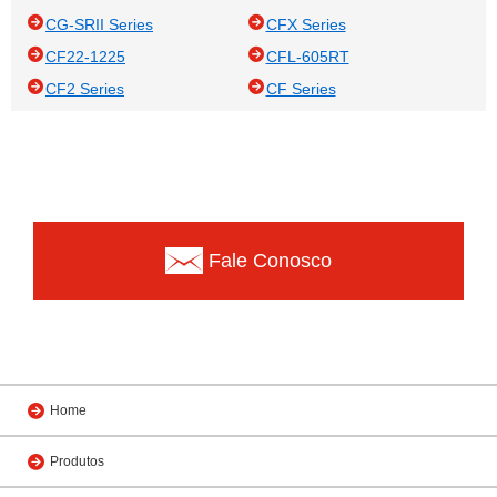
CG-SRII Series
CFX Series
CF22-1225
CFL-605RT
CF2 Series
CF Series
Fale Conosco
Home
Produtos