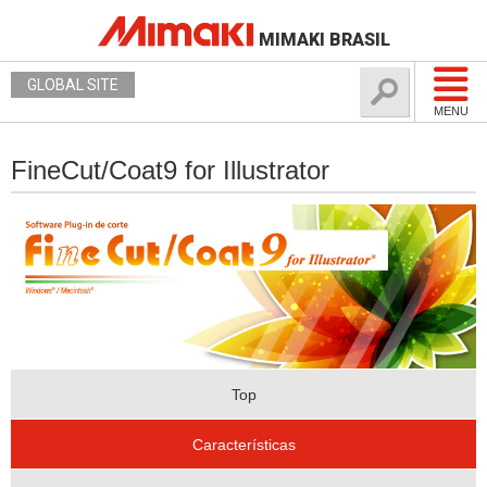
MIMAKI BRASIL
GLOBAL SITE
MENU
FineCut/Coat9 for Illustrator
Top
Características