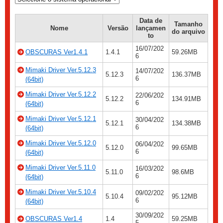
Data de
Tamanho
Nome
Versão
lançamen
do arquivo
to
16/07/202
OBSCURAS Ver1.4.1
1.4.1
59.26MB
6
Mimaki Driver Ver.5.12.3
14/07/202
5.12.3
136.37MB
6
(64bit)
Mimaki Driver Ver.5.12.2
22/06/202
5.12.2
134.91MB
6
(64bit)
Mimaki Driver Ver.5.12.1
30/04/202
5.12.1
134.38MB
6
(64bit)
Mimaki Driver Ver.5.12.0
06/04/202
5.12.0
99.65MB
6
(64bit)
Mimaki Driver Ver.5.11.0
16/03/202
5.11.0
98.6MB
6
(64bit)
Mimaki Driver Ver.5.10.4
09/02/202
5.10.4
95.12MB
6
(64bit)
30/09/202
OBSCURAS Ver1.4
1.4
59.25MB
5