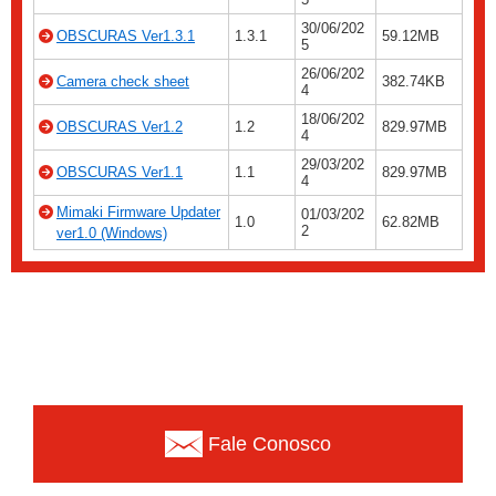
30/06/202
OBSCURAS Ver1.3.1
1.3.1
59.12MB
5
26/06/202
Camera check sheet
382.74KB
4
18/06/202
OBSCURAS Ver1.2
1.2
829.97MB
4
29/03/202
OBSCURAS Ver1.1
1.1
829.97MB
4
Mimaki Firmware Updater
01/03/202
1.0
62.82MB
2
ver1.0 (Windows)
Fale Conosco