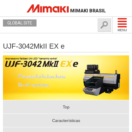
MIMAKI BRASIL
GLOBAL SITE
MENU
UJF-3042MkII EX e
Top
Características