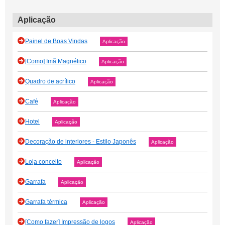
Aplicação
Painel de Boas Vindas
Aplicação
[Como] Imã Magnético
Aplicação
Quadro de acrílico
Aplicação
Café
Aplicação
Hotel
Aplicação
Decoração de interiores - Estilo Japonês
Aplicação
Loja conceito
Aplicação
Garrafa
Aplicação
Garrafa térmica
Aplicação
[Como fazer] Impressão de logos
Aplicação