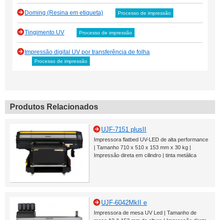
Doming (Resina em etiqueta)
Processo de impressão
Tingimento UV
Processo de impressão
Impressão digital UV por transferência de folha
Processo de impressão
Produtos Relacionados
UJF-7151 plusII
Impressora flatbed UV-LED de alta performance
| Tamanho 710 x 510 x 153 mm x 30 kg |
Impressão direta em cilindro | tinta metálica
UJF-6042MkII e
Impressora de mesa UV Led | Tamanho de