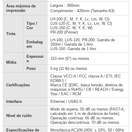
Largura：300mm
Área máxima de
impressão
Comprimento：420mm (Tamanho A3)
LH-100 (C, M, Y, K, Lc, Lm, W, Cl)
Tipo /
LUS-120 (C, M, Y, K, Lc, Lm, W, Cl)
Cor
LUS-150 (C, M, Y, K, W)
PR-200 (Primer)
Tinta
LH-100, LUS-120, PR-200: Garrafa de
Embalag
250ml / Garrafa de 1 litro
em
LUS-150: Garrafa de 1 litro
Espessur
153 mm (6") ou menos
a
Mídia
Peso
5 kg (11 lb) ou menos
Classe VCCI A / FCC classe A / ETL IEC
62368-1 /
Certificações
Marca CE (EMC, baixa tensão, diretiva de
máquinas e RoHS) / CB / REACH / Energy
Star / EAC / RCM
Interface
Ethernet / USB2.0
Modo de espera: 55 dB ou menos (FAST-A,
calculado em 1 m de distância da fonte);
Nível de ruído
Operação contínua: 65 dB ou menos;
Operação descontínua: 70 dB ou menos.
Especificações de
Monofásica AC100-240V, ± 10%, 50 / 60Hz