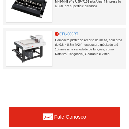
MkII/MkII e" e UJF-7151 plus/plusII] Impressão
a 360º em superfície cilíndrica
CFL-605RT
Compacta plotter de recorte de mesa, com área
de 0.6 × 0.5m (A2+), espessura média de até
10mm e uma variedade de funções, como:
Rotativo, Tangencial, Oscilante e Vinco.
Fale Conosco