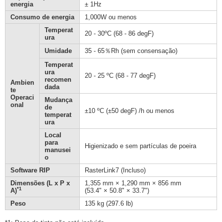
energia
± 1Hz
Consumo de energia
1,000W ou menos
Temperat
20 - 30ºC (68 - 86 degF)
ura
Umidade
35 - 65％Rh (sem consensação)
Temperat
ura
20 - 25 ºC (68 - 77 degF)
recomen
Ambien
dada
te
Operaci
Mudança
onal
de
±10 ºC (±50 degF) /h ou menos
temperat
ura
Local
para
Higienizado e sem partículas de poeira
manusei
o
Software RIP
RasterLink7 (Incluso)
Dimensões (L x P x
1,355 mm × 1,290 mm × 856 mm
*1
A)
(53.4" × 50.8" × 33.7")
Peso
135 kg (297.6 lb)