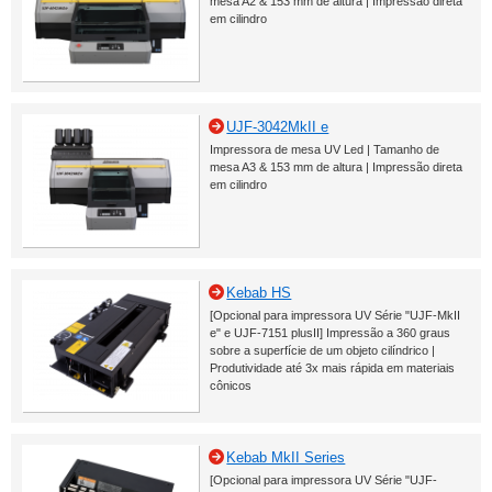
mesa A2 & 153 mm de altura | Impressão direta
em cilindro
UJF-3042MkII e
Impressora de mesa UV Led | Tamanho de
mesa A3 & 153 mm de altura | Impressão direta
em cilindro
Kebab HS
[Opcional para impressora UV Série "UJF-MkII
e" e UJF-7151 plusII] Impressão a 360 graus
sobre a superfície de um objeto cilíndrico |
Produtividade até 3x mais rápida em materiais
cônicos
Kebab MkII Series
[Opcional para impressora UV Série "UJF-