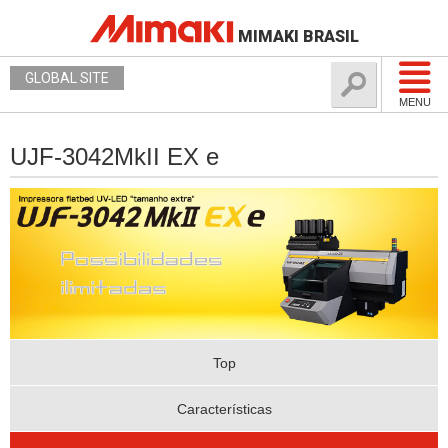
MIMAKI BRASIL
GLOBAL SITE
MENU
UJF-3042MkII EX e
Top
Características