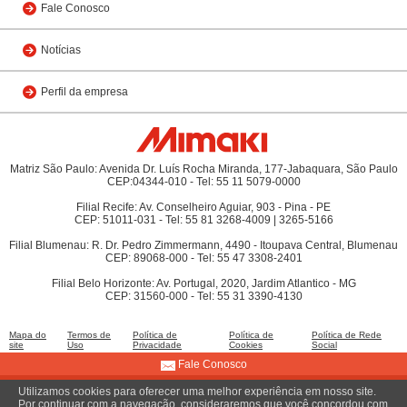
Fale Conosco
Notícias
Perfil da empresa
Matriz São Paulo: Avenida Dr. Luís Rocha Miranda, 177-Jabaquara, São Paulo
CEP:04344-010 - Tel: 55 11 5079-0000
Filial Recife: Av. Conselheiro Aguiar, 903 - Pina - PE
CEP: 51011-031 - Tel: 55 81 3268-4009 | 3265-5166
Filial Blumenau: R. Dr. Pedro Zimmermann, 4490 - Itoupava Central, Blumenau
CEP: 89068-000 - Tel: 55 47 3308-2401
Filial Belo Horizonte: Av. Portugal, 2020, Jardim Atlantico - MG
CEP: 31560-000 - Tel: 55 31 3390-4130
Mapa do
Termos de
Política de
Política de
Política de Rede
site
Uso
Privacidade
Cookies
Social
Fale Conosco
Utilizamos cookies para oferecer uma melhor experiência em nosso site.
© 2009 MIMAKI DO BRASIL COMÉRCIO E IMPORTAÇÃO LTDA
Por continuar com a navegação, consideraremos que você concordou com