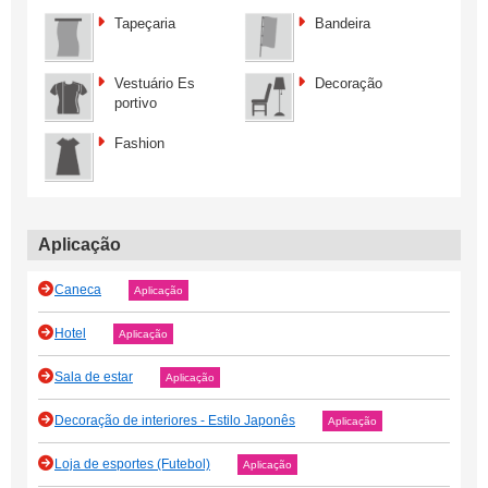
Tapeçaria
Bandeira
Vestuário Es
Decoração
portivo
Fashion
Aplicação
Caneca
Aplicação
Hotel
Aplicação
Sala de estar
Aplicação
Decoração de interiores - Estilo Japonês
Aplicação
Loja de esportes (Futebol)
Aplicação