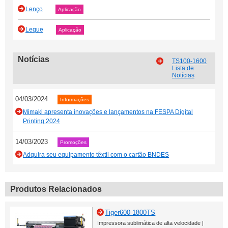
Lenço
Aplicação
Leque
Aplicação
Notícias
TS100-1600
Lista de
Notícias
04/03/2024
Informações
Mimaki apresenta inovações e lançamentos na FESPA Digital
Printing 2024
14/03/2023
Promoções
Adquira seu equipamento têxtil com o cartão BNDES
Produtos Relacionados
Tiger600-1800TS
Impressora sublimática de alta velocidade |