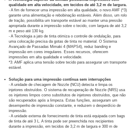
qualidade em alta velocidade, em tecidos de até 3,2 m de largura.
- A fim de fornecer uma impressão em alta qualidade, o novo AMF (*3)
garante uma alimentação e rebobinação estáveis. Além disso, um rolo
de tração, possibilita um transporte estável ao manter uma pressão
apropriada durante a impressão sobre o tecido, com largura de até 3,2
m e peso até 130 kg.
- A Tecnologia a jato de tinta otimiza o controle de ondulação, para
uma colocação precisa da gotas de tinta no material. O Sistema
Avançado de Passadas Mimaki 4 (MAPS4), reduz banding e
impressão em cores irregulares. Esses recursos, oferecem
impressões em alta qualidade e velocidade.
*3: AMF aplica uma tensão sobre tecido para assegurar um transporte
estável.
Solução para uma impressão contínua sem interrupções
- A unidade de checagem de Nozzle (NCU) detecta e limpa os
injetores obstruídos. O sistema de recuperação de Nozzle (NRS) usa
os injetores limpos como substitutos de injetores obstruídos, que não
são recuperados após a limpeza. Estas funções, asseguram um
desempenho de impressão constante, e reduzem o desperdício de
impressão.
- A unidade externa de fornecimento de tinta está equipada com bags
de tinta de até 3 L. A tinta pode ser preenchida nos recipientes
durante a impressão, em tecidos de 3,2 m de largura e 300 m de