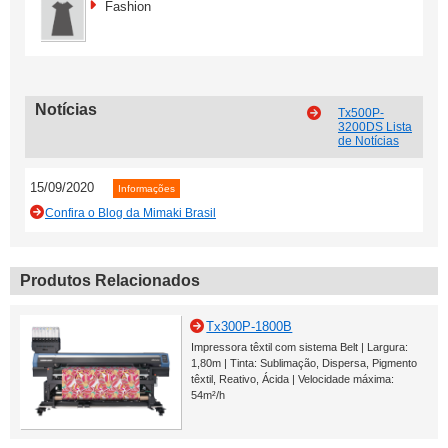
Fashion
Notícias
Tx500P-
3200DS Lista
de Notícias
15/09/2020
Informações
Confira o Blog da Mimaki Brasil
Produtos Relacionados
Tx300P-1800B
Impressora têxtil com sistema Belt | Largura:
1,80m | Tinta: Sublimação, Dispersa, Pigmento
têxtil, Reativo, Ácida | Velocidade máxima:
54m²/h