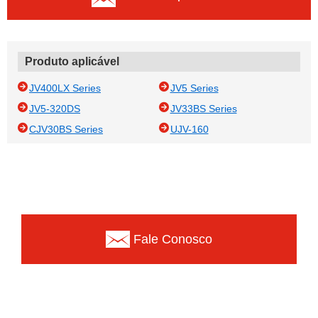
Produto aplicável
JV400LX Series
JV5 Series
JV5-320DS
JV33BS Series
CJV30BS Series
UJV-160
Fale Conosco