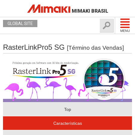
MIMAKI BRASIL
GLOBAL SITE
MENU
RasterLinkPro5 SG
[Término das Vendas]
Top
Características