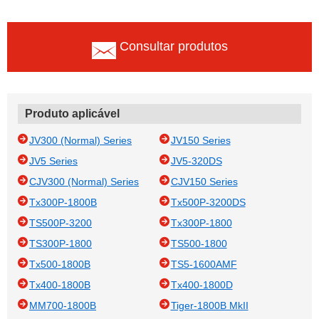
Consultar produtos
Produto aplicável
JV300 (Normal) Series
JV150 Series
JV5 Series
JV5-320DS
CJV300 (Normal) Series
CJV150 Series
Tx300P-1800B
Tx500P-3200DS
TS500P-3200
Tx300P-1800
TS300P-1800
TS500-1800
Tx500-1800B
TS5-1600AMF
Tx400-1800B
Tx400-1800D
MM700-1800B
Tiger-1800B MkII