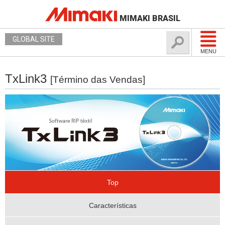
MIMAKI BRASIL
GLOBAL SITE
MENU
TxLink3
[Término das Vendas]
Top
Características