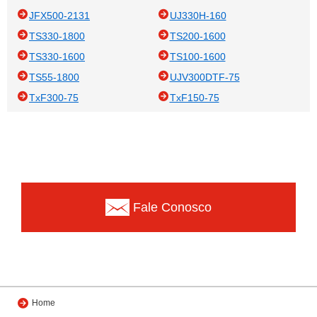
JFX500-2131
UJ330H-160
TS330-1800
TS200-1600
TS330-1600
TS100-1600
TS55-1800
UJV300DTF-75
TxF300-75
TxF150-75
Fale Conosco
Home