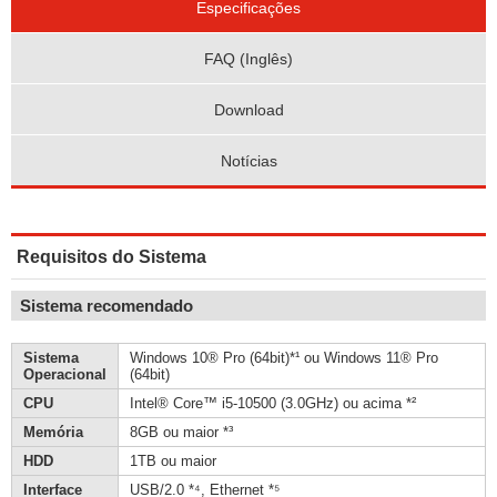
Especificações
FAQ (Inglês)
Download
Notícias
Requisitos do Sistema
Sistema recomendado
Sistema
Windows 10® Pro (64bit)*¹ ou Windows 11® Pro
Operacional
(64bit)
CPU
Intel® Core™ i5-10500 (3.0GHz) ou acima *²
Memória
8GB ou maior *³
HDD
1TB ou maior
Interface
USB/2.0 *⁴, Ethernet *⁵