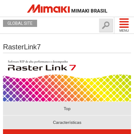
MIMAKI BRASIL
GLOBAL SITE
MENU
RasterLink7
Top
Características