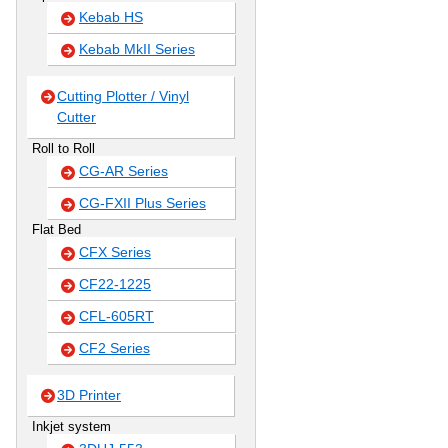
Kebab HS
Kebab MkII Series
Cutting Plotter / Vinyl
Cutter
Roll to Roll
CG-AR Series
CG-FXII Plus Series
Flat Bed
CFX Series
CF22-1225
CFL-605RT
CF2 Series
3D Printer
Inkjet system