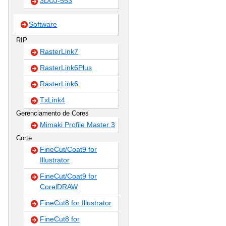
3DUJ-553
Software
RIP
RasterLink7
RasterLink6Plus
RasterLink6
TxLink4
Gerenciamento de Cores
Mimaki Profile Master 3
Corte
FineCut/Coat9 for
Illustrator
FineCut/Coat9 for
CorelDRAW
FineCut8 for Illustrator
FineCut8 for