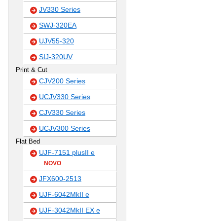
JV330 Series
SWJ-320EA
UJV55-320
SIJ-320UV
Print & Cut
CJV200 Series
UCJV330 Series
CJV330 Series
UCJV300 Series
Flat Bed
UJF-7151 plusII e
NOVO
JFX600-2513
UJF-6042MkII e
UJF-3042MkII EX e