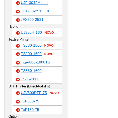
UJF-3042MkII e
JFX200-2513 EX
JFX200-2531
Hybrid
UJ330H-160
NOVO
Textile Printer
TS330-1800
NOVO
TS200-1600
NOVO
Tiger600-1800TS
TS330-1600
TS55-1800
DTF Printer (Direct-to-Film）
UJV300DTF-75
NOVO
TxF300-75
TxF150-75
Option