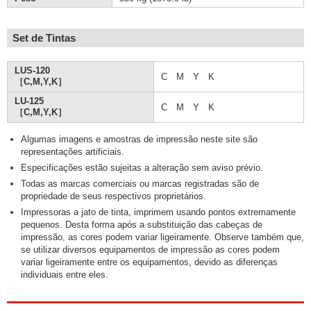
Set de Tintas
LUS-120
C M Y K
［C,M,Y,K］
LU-125
C M Y K
［C,M,Y,K］
Algumas imagens e amostras de impressão neste site são
representações artificiais.
Especificações estão sujeitas a alteração sem aviso prévio.
Todas as marcas comerciais ou marcas registradas são de
propriedade de seus respectivos proprietários.
Impressoras a jato de tinta, imprimem usando pontos extremamente
pequenos. Desta forma após a substituição das cabeças de
impressão, as cores podem variar ligeiramente. Observe também que,
se utilizar diversos equipamentos de impressão as cores podem
variar ligeiramente entre os equipamentos, devido as diferenças
individuais entre eles.