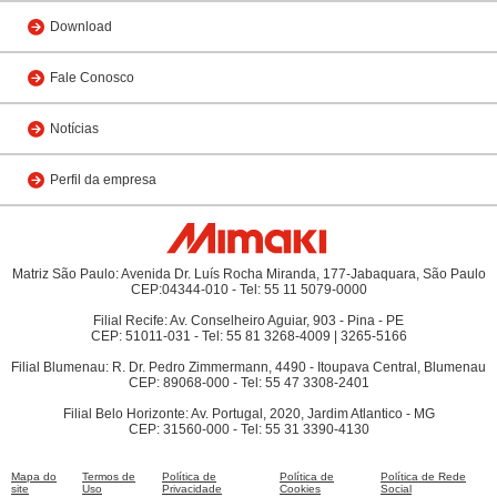
Download
Fale Conosco
Notícias
Perfil da empresa
Matriz São Paulo: Avenida Dr. Luís Rocha Miranda, 177-Jabaquara, São Paulo
CEP:04344-010 - Tel: 55 11 5079-0000
Filial Recife: Av. Conselheiro Aguiar, 903 - Pina - PE
CEP: 51011-031 - Tel: 55 81 3268-4009 | 3265-5166
Filial Blumenau: R. Dr. Pedro Zimmermann, 4490 - Itoupava Central, Blumenau
CEP: 89068-000 - Tel: 55 47 3308-2401
Filial Belo Horizonte: Av. Portugal, 2020, Jardim Atlantico - MG
CEP: 31560-000 - Tel: 55 31 3390-4130
Mapa do
Termos de
Política de
Política de
Política de Rede
site
Uso
Privacidade
Cookies
Social