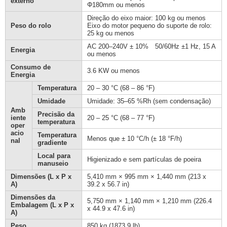
externo
Φ180mm ou menos
Direção do eixo maior: 100 kg ou menos
Peso do rolo
Eixo do motor pequeno do suporte de rolo:
25 kg ou menos
AC 200–240V ± 10% 50/60Hz ±1 Hz, 15 A
Energia
ou menos
Consumo de
3.6 KW ou menos
Energia
Temperatura
20 – 30 °C (68 – 86 °F)
Umidade
Umidade: 35–65 %Rh (sem condensação)
Amb
Precisão da
iente
20 – 25 °C (68 – 77 °F)
temperatura
oper
acio
Temperatura
Menos que ± 10 °C/h (± 18 °F/h)
nal
gradiente
Local para
Higienizado e sem partículas de poeira
manuseio
Dimensões (L x P x
5,410 mm × 995 mm × 1,440 mm (213 x
A)
39.2 x 56.7 in)
Dimensões da
5,750 mm × 1,140 mm × 1,210 mm (226.4
Embalagem (L x P x
x 44.9 x 47.6 in)
A)
Peso
850 kg (1873.9 lb)