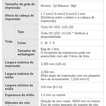
Tamanho da gota de
Mínimo: 7pl Máximo: 36pl
impressão
1.7 mm/1.9 mm/2.6 mm/3.3 mm
Altura da cabeça de
(Distância entre o platen e a cabeça de
impressão
impressão)
Tinta UV LED: LUS-120
Tipo
Tinta UV LED: LU-125 * Verificar a
disponibilidade
Tinta
Cores
C, M, Y, K
Bag de 1 litro
Tamanho da
O recipiente da impressora pode ser
embalagem
preenchido com até 3 litros de tinta.
Largura máxima de
3,200 mm (126 in)
impressão
3,250 mm
Largura máxima da
(Rolo duplo de impressão com um pequeno
mídia
eixo de acionamento: 1,524 mm×2)
Largura mínima da
210 mm (8.2 in)
mídia
Espessura da mídia
1.0 mm ou menos
Direção do eixo maior: Φ250 mm ou menos
Diâmetro do rolo
Eixo do motor pequeno do suporte de rolo: