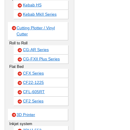
Kebab HS
Kebab MkII Series
Cutting Plotter / Vinyl
Cutter
Roll to Roll
CG-AR Series
CG-FXII Plus Series
Flat Bed
CFX Series
CF22-1225
CFL-605RT
CF2 Series
3D Printer
Inkjet system