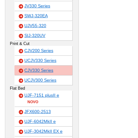
JV330 Series
SWJ-320EA
UJV55-320
SIJ-320UV
Print & Cut
CJV200 Series
UCJV330 Series
CJV330 Series
UCJV300 Series
Flat Bed
UJF-7151 plusII e
NOVO
JFX600-2513
UJF-6042MkII e
UJF-3042MkII EX e