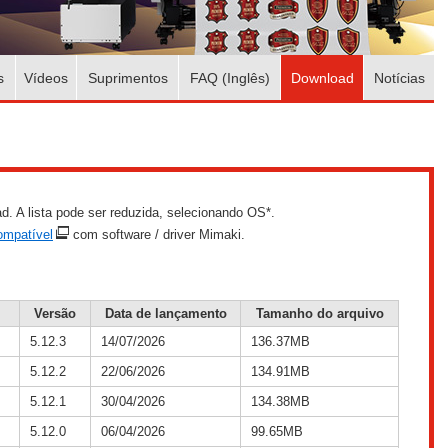
s
Vídeos
Suprimentos
FAQ (Inglês)
Download
Notícias
oad. A lista pode ser reduzida, selecionando OS*.
ompatível
com software / driver Mimaki.
Versão
Data de lançamento
Tamanho do arquivo
5.12.3
14/07/2026
136.37MB
5.12.2
22/06/2026
134.91MB
5.12.1
30/04/2026
134.38MB
5.12.0
06/04/2026
99.65MB