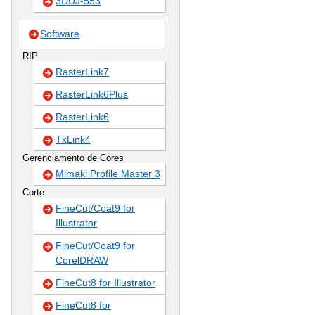
3DUJ-553
Software
RIP
RasterLink7
RasterLink6Plus
RasterLink6
TxLink4
Gerenciamento de Cores
Mimaki Profile Master 3
Corte
FineCut/Coat9 for
Illustrator
FineCut/Coat9 for
CorelDRAW
FineCut8 for Illustrator
FineCut8 for