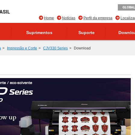
GLOBAL
ASIL
Home
Notícias
Perfil da empresa
Localiz
Suprimentos
Suporte
Downlo
a
Impressão e Corte
CJV330 Series
Download