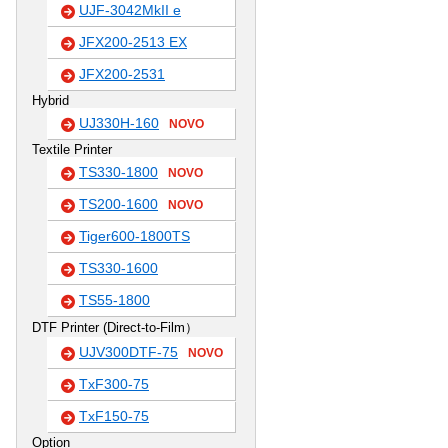
UJF-3042MkII e
JFX200-2513 EX
JFX200-2531
Hybrid
UJ330H-160
NOVO
Textile Printer
TS330-1800
NOVO
TS200-1600
NOVO
Tiger600-1800TS
TS330-1600
TS55-1800
DTF Printer (Direct-to-Film）
UJV300DTF-75
NOVO
TxF300-75
TxF150-75
Option