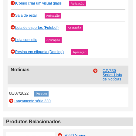
[Como] criar um visual glass
Aplicação
Sala de estar
Aplicação
Loja de esportes (Futebol)
Aplicação
Loja conceito
Aplicação
Resina em etiqueta (Doming)
Aplicação
Notícias
CJV330
Series Lista
de Notícias
08/07/2022
Produto
Lançamento série 330
Produtos Relacionados
JV330 Series