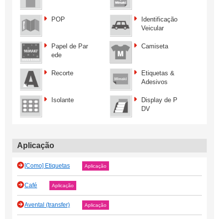
POP
Identificação
Veicular
Papel de Par
Camiseta
ede
Recorte
Etiquetas &
Adesivos
Isolante
Display de P
DV
Aplicação
[Como] Etiquetas
Aplicação
Café
Aplicação
Avental (transfer)
Aplicação