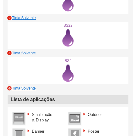
Tinta Solvente
SS22
Tinta Solvente
BS4
Tinta Solvente
Lista de aplicações
Sinalização
Outdoor
& Display
Banner
Poster