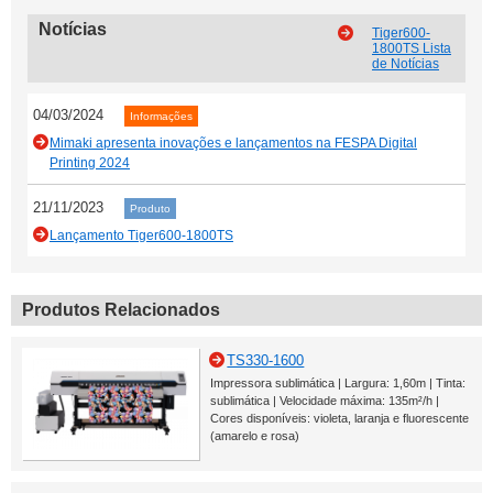
Notícias
Tiger600-
1800TS Lista
de Notícias
04/03/2024
Informações
Mimaki apresenta inovações e lançamentos na FESPA Digital
Printing 2024
21/11/2023
Produto
Lançamento Tiger600-1800TS
Produtos Relacionados
TS330-1600
Impressora sublimática | Largura: 1,60m | Tinta:
sublimática | Velocidade máxima: 135m²/h |
Cores disponíveis: violeta, laranja e fluorescente
(amarelo e rosa)