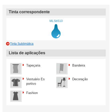
Tinta correspondente
MLSb510
Tinta Sublimática
Lista de aplicações
Tapeçaria
Bandeira
Vestuário Es
Decoração
portivo
Fashion