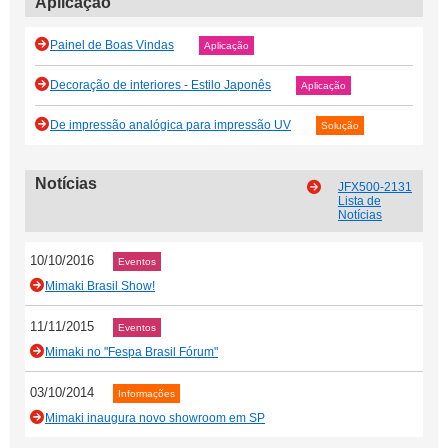
Aplicação
Painel de Boas Vindas
Aplicação
Decoração de interiores - Estilo Japonês
Aplicação
De impressão analógica para impressão UV
Solução
Notícias
JFX500-2131
Lista de
Notícias
10/10/2016
Eventos
Mimaki Brasil Show!
11/11/2015
Eventos
Mimaki no "Fespa Brasil Fórum"
03/10/2014
Informações
Mimaki inaugura novo showroom em SP