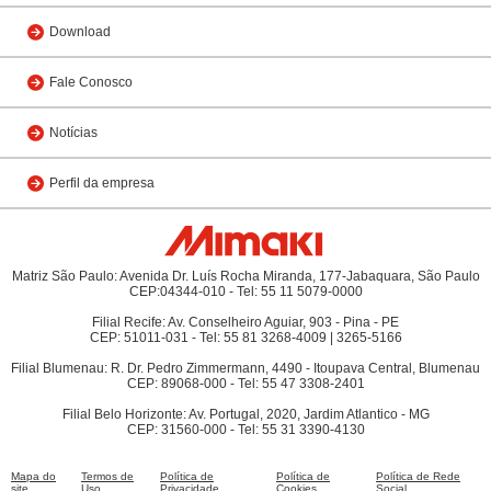
Download
Fale Conosco
Notícias
Perfil da empresa
Matriz São Paulo: Avenida Dr. Luís Rocha Miranda, 177-Jabaquara, São Paulo
CEP:04344-010 - Tel: 55 11 5079-0000
Filial Recife: Av. Conselheiro Aguiar, 903 - Pina - PE
CEP: 51011-031 - Tel: 55 81 3268-4009 | 3265-5166
Filial Blumenau: R. Dr. Pedro Zimmermann, 4490 - Itoupava Central, Blumenau
CEP: 89068-000 - Tel: 55 47 3308-2401
Filial Belo Horizonte: Av. Portugal, 2020, Jardim Atlantico - MG
CEP: 31560-000 - Tel: 55 31 3390-4130
Mapa do
Termos de
Política de
Política de
Política de Rede
site
Uso
Privacidade
Cookies
Social