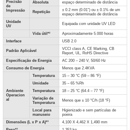
Precisão
Absoluta
espaço determinado de distância
de
± 0.2 mm (0.01") ou ± 0.1% de um
Impressão
Repetição
espaço determinado de distância
Unidade
Equipada com unidade UV LED
UV
Vida útil*²
Aproximadamente 5.000 horas
Interface
USB 2.0
VCCI class A, CE Marking, CB
Padrão Aplicável
Report, UL, RoHS Directive
Especificação de Energia
AC 200 – 240 V, 50/60 Hz
Consumo de Energia
Menos que 2.4KVA
Temperatura
15 – 30 °C (59 – 86 °F)
Umidade
35 – 65 %Rh
Ambiente
Temperatura
18 – 25 °C (64.4 – 77 °F)
Operacion
Variação de
al
Menos que ± 10 °C/h (18 °F)
Temperatura
Local para
Higienizado e sem partículas de
manuseio
poeira
Dimensões (L x P x A)*³
4,100 X 4,462 X 1,490 mm
Peso*³
1,353 kg