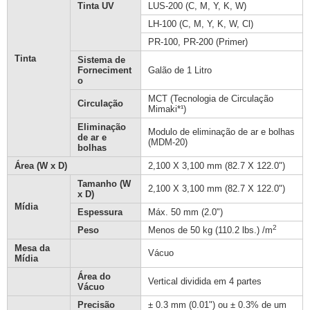
Tinta UV
LUS-200 (C, M, Y, K, W)
LH-100 (C, M, Y, K, W, Cl)
PR-100, PR-200 (Primer)
Tinta
Sistema de
Forneciment
Galão de 1 Litro
o
MCT (Tecnologia de Circulação
Circulação
Mimaki*¹)
Eliminação
Modulo de eliminação de ar e bolhas
de ar e
(MDM-20)
bolhas
Área (W x D)
2,100 X 3,100 mm (82.7 X 122.0")
Tamanho (W
2,100 X 3,100 mm (82.7 X 122.0")
x D)
Mídia
Espessura
Máx. 50 mm (2.0")
2
Peso
Menos de 50 kg (110.2 lbs.) /m
Mesa da
Vácuo
Mídia
Área do
Vertical dividida em 4 partes
Vácuo
Precisão
± 0.3 mm (0.01") ou ± 0.3% de um