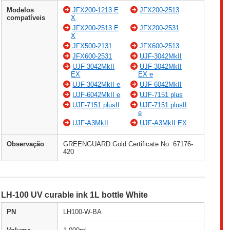
Modelos
JFX200-1213 E
JFX200-2513
compatíveis
X
JFX200-2513 E
JFX200-2531
X
JFX500-2131
JFX600-2513
JFX600-2531
UJF-3042MkII
UJF-3042MkII
UJF-3042MkII
EX
EX e
UJF-3042MkII e
UJF-6042MkII
UJF-6042MkII e
UJF-7151 plus
UJF-7151 plusII
UJF-7151 plusII
e
UJF-A3MkII
UJF-A3MkII EX
Observação
GREENGUARD Gold Certificate No. 67176-
420
LH-100 UV curable ink 1L bottle White
PN
LH100-W-BA