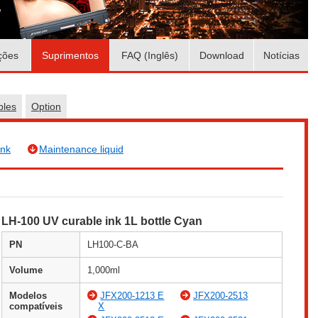
ções
Suprimentos
FAQ (Inglês)
Download
Notícias
bles
Option
Ink
Maintenance liquid
LH-100 UV curable ink 1L bottle Cyan
PN
LH100-C-BA
Volume
1,000ml
Modelos
JFX200-1213 E
JFX200-2513
compatíveis
X