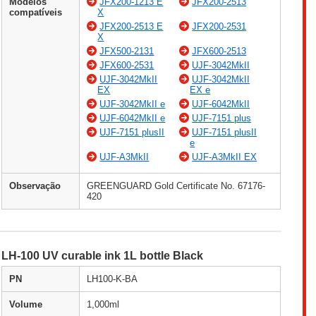
Modelos
JFX200-1213 E
JFX200-2513
compatíveis
X
JFX200-2513 E
JFX200-2531
X
JFX500-2131
JFX600-2513
JFX600-2531
UJF-3042MkII
UJF-3042MkII
UJF-3042MkII
EX
EX e
UJF-3042MkII e
UJF-6042MkII
UJF-6042MkII e
UJF-7151 plus
UJF-7151 plusII
UJF-7151 plusII
e
UJF-A3MkII
UJF-A3MkII EX
Observação
GREENGUARD Gold Certificate No. 67176-
420
LH-100 UV curable ink 1L bottle Black
PN
LH100-K-BA
Volume
1,000ml