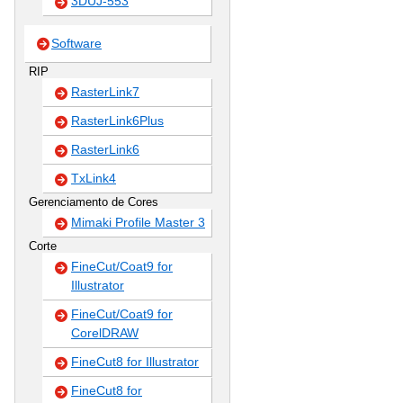
3DUJ-553
Software
RIP
RasterLink7
RasterLink6Plus
RasterLink6
TxLink4
Gerenciamento de Cores
Mimaki Profile Master 3
Corte
FineCut/Coat9 for
Illustrator
FineCut/Coat9 for
CorelDRAW
FineCut8 for Illustrator
FineCut8 for