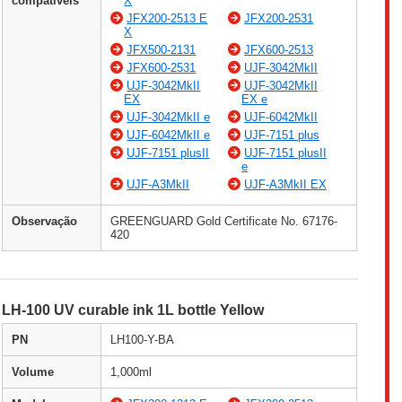
compatíveis
X
JFX200-2513 E
JFX200-2531
X
JFX500-2131
JFX600-2513
JFX600-2531
UJF-3042MkII
UJF-3042MkII
UJF-3042MkII
EX
EX e
UJF-3042MkII e
UJF-6042MkII
UJF-6042MkII e
UJF-7151 plus
UJF-7151 plusII
UJF-7151 plusII
e
UJF-A3MkII
UJF-A3MkII EX
Observação
GREENGUARD Gold Certificate No. 67176-
420
LH-100 UV curable ink 1L bottle Yellow
PN
LH100-Y-BA
Volume
1,000ml