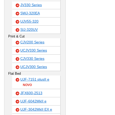
JV330 Series
SWJ-320EA
UJV55-320
SIJ-320UV
Print & Cut
CJV200 Series
UCJV330 Series
CJV330 Series
UCJV300 Series
Flat Bed
UJF-7151 plusII e
NOVO
JFX600-2513
UJF-6042MkII e
UJF-3042MkII EX e