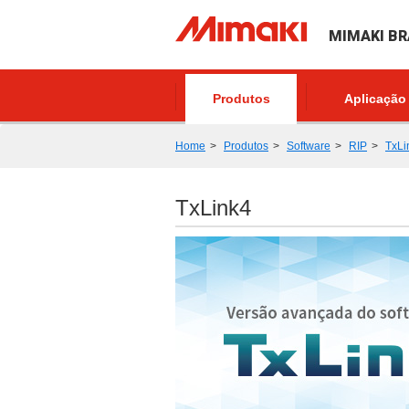
MIMAKI BR
Produtos
Aplicação
Home
Produtos
Software
RIP
TxLi
TxLink4