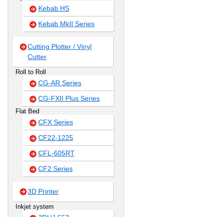
Kebab HS
Kebab MkII Series
Cutting Plotter / Vinyl
Cutter
Roll to Roll
CG-AR Series
CG-FXII Plus Series
Flat Bed
CFX Series
CF22-1225
CFL-605RT
CF2 Series
3D Printer
Inkjet system