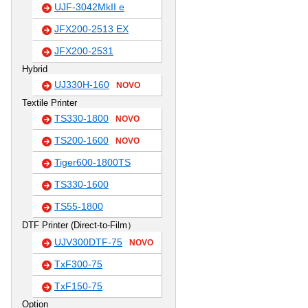
UJF-3042MkII e
JFX200-2513 EX
JFX200-2531
Hybrid
UJ330H-160
NOVO
Textile Printer
TS330-1800
NOVO
TS200-1600
NOVO
Tiger600-1800TS
TS330-1600
TS55-1800
DTF Printer (Direct-to-Film）
UJV300DTF-75
NOVO
TxF300-75
TxF150-75
Option