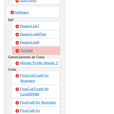
3DUJ-553
Software
RIP
RasterLink7
RasterLink6Plus
RasterLink6
TxLink4
Gerenciamento de Cores
Mimaki Profile Master 3
Corte
FineCut/Coat9 for
Illustrator
FineCut/Coat9 for
CorelDRAW
FineCut8 for Illustrator
FineCut8 for