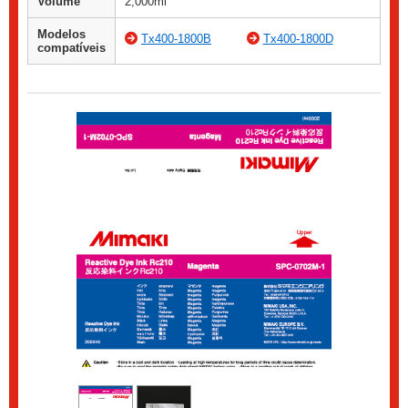
Volume
2,000ml
Modelos
Tx400-1800B
Tx400-1800D
compatíveis