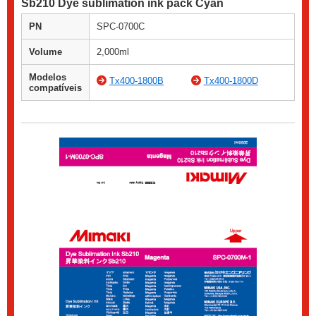
Sb210 Dye sublimation ink pack Cyan
PN
SPC-0700C
Volume
2,000ml
Modelos
Tx400-1800B
Tx400-1800D
compatíveis