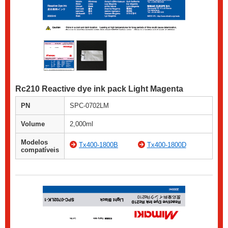
Rc210 Reactive dye ink pack Light Magenta
PN
SPC-0702LM
Volume
2,000ml
Modelos
Tx400-1800B
Tx400-1800D
compatíveis