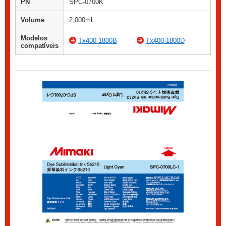
PN
SPC-0700K
Volume
2,000ml
Modelos
Tx400-1800B
Tx400-1800D
compatíveis