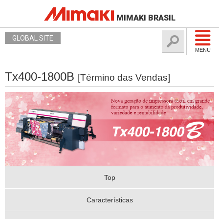
MIMAKI BRASIL
GLOBAL SITE
MENU
Tx400-1800B
[Término das Vendas]
Top
Características