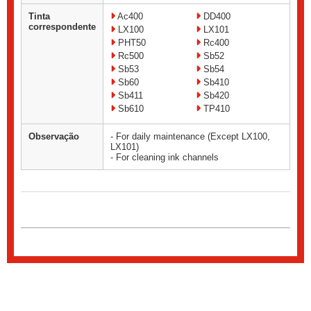
Tinta
Ac400
DD400
correspondente
LX100
LX101
PHT50
Rc400
Rc500
Sb52
Sb53
Sb54
Sb60
Sb410
Sb411
Sb420
Sb610
TP410
Observação
- For daily maintenance (Except LX100,
LX101)
- For cleaning ink channels