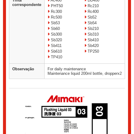
Tinta
Ac400
DD400
correspondente
PHT50
Rc210
Rc300
Rc400
Rc500
Sb52
Sb53
Sb54
Sb60
Sb210
Sb300
Sb310
Sb320
Sb410
Sb411
Sb420
Sb610
TP250
TP410
Observação
For daily maintenance
Maintenance liquid 200ml bottle, dropperx2