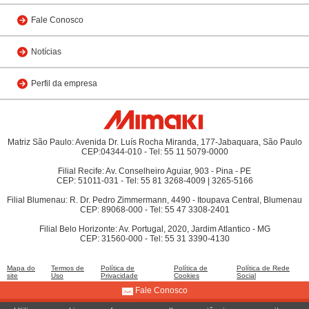
Fale Conosco
Notícias
Perfil da empresa
Matriz São Paulo: Avenida Dr. Luís Rocha Miranda, 177-Jabaquara, São Paulo
CEP:04344-010 - Tel: 55 11 5079-0000
Filial Recife: Av. Conselheiro Aguiar, 903 - Pina - PE
CEP: 51011-031 - Tel: 55 81 3268-4009 | 3265-5166
Filial Blumenau: R. Dr. Pedro Zimmermann, 4490 - Itoupava Central, Blumenau
CEP: 89068-000 - Tel: 55 47 3308-2401
Filial Belo Horizonte: Av. Portugal, 2020, Jardim Atlantico - MG
CEP: 31560-000 - Tel: 55 31 3390-4130
Mapa do
Termos de
Política de
Política de
Política de Rede
site
Uso
Privacidade
Cookies
Social
Fale Conosco