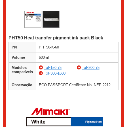
PHT50 Heat transfer pigment ink pack Black
PN
PHT50-K-60
Volume
600ml
Modelos
TxF150-75
TxF300-75
compatíveis
TxF300-1600
Observação
ECO PASSPORT Certificate No. NEP 2212