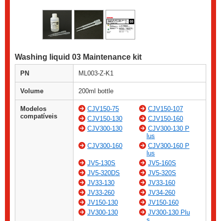
Washing liquid 03 Maintenance kit
PN
ML003-Z-K1
Volume
200ml bottle
Modelos
CJV150-75
CJV150-107
compatíveis
CJV150-130
CJV150-160
CJV300-130
CJV300-130 P
lus
CJV300-160
CJV300-160 P
lus
JV5-130S
JV5-160S
JV5-320DS
JV5-320S
JV33-130
JV33-160
JV33-260
JV34-260
JV150-130
JV150-160
JV300-130
JV300-130 Plu
s