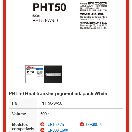
PHT50 Heat transfer pigment ink pack White
PN
PHT50-W-50
Volume
500ml
Modelos
TxF150-75
TxF300-75
compatíveis
TxF300-1600