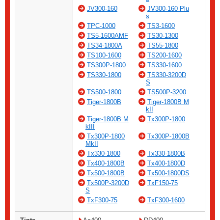
JV300-160
JV300-160 Plu
s
TPC-1000
TS3-1600
TS5-1600AMF
TS30-1300
TS34-1800A
TS55-1800
TS100-1600
TS200-1600
TS300P-1800
TS330-1600
TS330-1800
TS330-3200D
S
TS500-1800
TS500P-3200
Tiger-1800B
Tiger-1800B M
kII
Tiger-1800B M
Tx300P-1800
kIII
Tx300P-1800
Tx300P-1800B
MkII
Tx330-1800
Tx330-1800B
Tx400-1800B
Tx400-1800D
Tx500-1800B
Tx500-1800DS
Tx500P-3200D
TxF150-75
S
TxF300-75
TxF300-1600